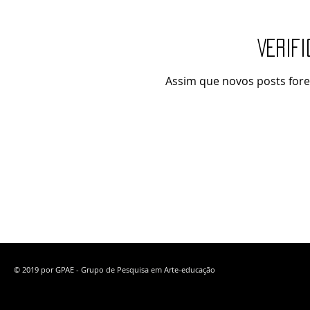
Verif
Assim que novos posts fore
© 2019 por GPAE - Grupo de Pesquisa em Arte-educação